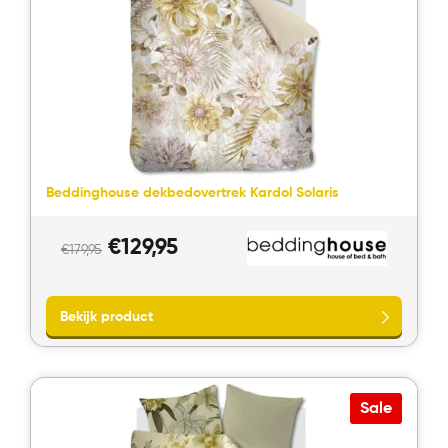
Beddinghouse dekbedovertrek Kardol Solaris
Oorspronkelijke
Huidige
€
129,95
€
179,95
prijs
prijs
was:
is:
€179,95.
€129,95.
Bekijk product
Sale