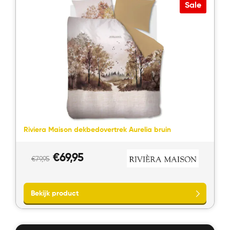
Sale
Bekijk product
Riviera Maison dekbedovertrek Aurelia bruin
Oorspronkelijke
Huidige
€
69,95
€
79,95
prijs
prijs
was:
is:
€79,95.
€69,95.