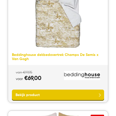
Bekijk product
Beddinghouse dekbedovertrek Champs De Semis x
Van Gogh
Oorspronkelijke
van
€
99,95
prijs
Huidige
€
69,00
voor
was:
prijs
van
is:
€99,95.
voor
€69,00.