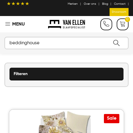
Merken
Over ons
Blog
Contact
Showroom
0
Filteren
Sale