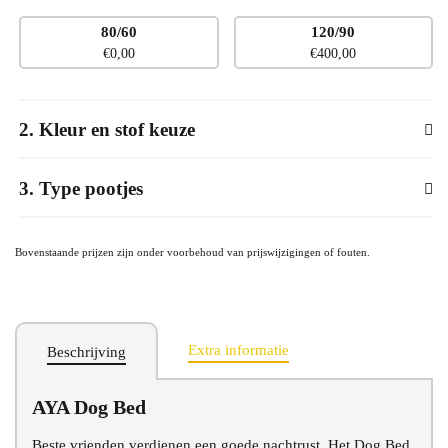
Stel hieronder uw product samen
80/60
120/90
No
€
0,00
€
400,00
Afmeting
dog
bed
2
Kleur en stof keuze
3
Type pootjes
Bovenstaande prijzen zijn onder voorbehoud van prijswijzigingen of fouten.
Extra informatie
Beschrijving
AYA Dog Bed
Beste vrienden verdienen een goede nachtrust. Het Dog Bed