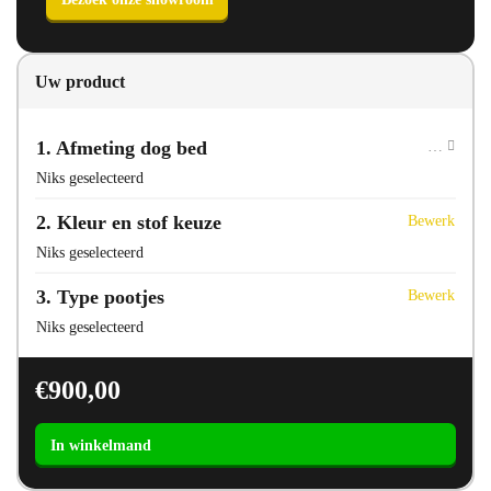
Uw product
1
Afmeting dog bed
Direct bellen
Direct mailen
Niks geselecteerd
Bezoek onze showroom
2
Kleur en stof keuze
Bewerk
Niks geselecteerd
3
Type pootjes
Bewerk
Niks geselecteerd
€
900,00
AYA
Dog
Bed