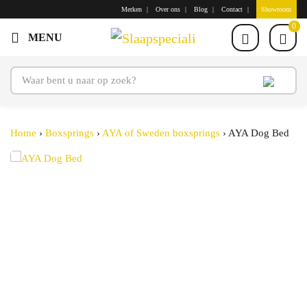
Merken
Over ons
Blog
Contact
Showroom
0
Home
›
Boxsprings
›
AYA of Sweden boxsprings
›
AYA Dog Bed