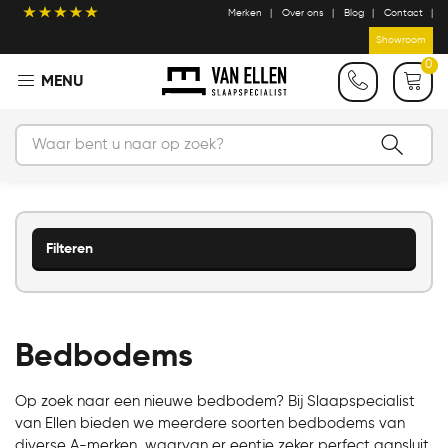
Merken
Over ons
Blog
Contact
Showroom
0
Filteren
Bedbodems
Op zoek naar een nieuwe bedbodem? Bij Slaapspecialist
van Ellen bieden we meerdere soorten bedbodems van
diverse A-merken, waarvan er eentje zeker perfect aansluit