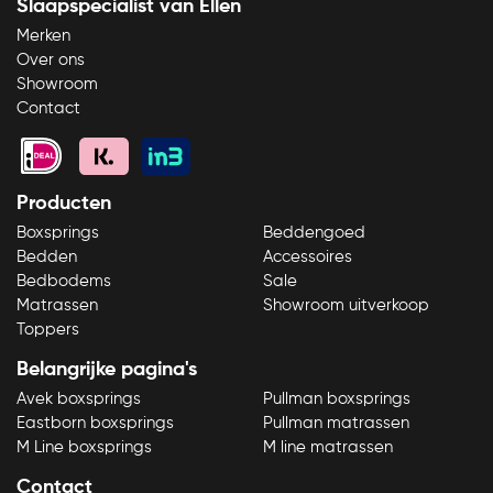
Slaapspecialist van Ellen
Merken
Over ons
Showroom
Contact
Producten
Boxsprings
Beddengoed
Bedden
Accessoires
Bedbodems
Sale
Matrassen
Showroom uitverkoop
Toppers
Belangrijke pagina's
Vraag om advies
Openingstijden winkel
Avek boxsprings
Pullman boxsprings
Eastborn boxsprings
Pullman matrassen
M Line boxsprings
M line matrassen
Contact