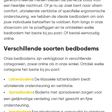
gerenommeerde merken bieden de perfecte basis voor
een heerlijke nachtrust. Of je nu op zoek bent naar ultiem
comfort, uitstekende ventilatie of specifieke ergonomische
ondersteuning, we hebben de ideale bedbodem om aan
jouw individuele behoeften te voldoen. Kom langs in onze
showroom om te proefliggen en te ontdekken welke
bedbodem het beste bij jou past. Of bestel eenvoudig
online.
Verschillende soorten bedbodems
Onze bedbodems zijn verkrijgbaar in verschillende
categorieën, zowel online als in onze winkel. Ontdek welke
categorie het beste bij jou past:
Bekijk product
Lattenbodem
:
De klassieke lattenbodem biedt
uitstekende ondersteuning en ventilatie.
Spiraalbodem
:
Bodems met spiraalveren zorgen voor
een gelijkmatige verdeling van het gewicht en fijne
ondersteuning.
Inlegbodem
:
Een inlegbodem is eenvoudig te plaatsen