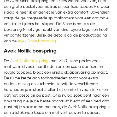
De Avek Sinne boxspring, een Fries woord voor zon, heeft
een grote pocketveermatras en een luxe topper. Hierdoor
slaap je heerlijk en geniet je van extra comfort. Bovendien
zorgt de geïntegreerde spiraalbodem voor een optimale
ventilatie tijdens het slapen. De Sinne is net als de
boxspring Ninety gemaakt van drie royale lagen en heeft
vijf comfortzones. Bekijk de details op de productpagina
van de
Avek Sinne boxspring
.
Avek Noflik boxspring
De
Avek Noflik boxspring
, met zijn 7-zone pocketveer
matras in diverse hardheden en een scala aan luxe en
royale toppers, biedt een unieke slaapervaring op maat.
De ruime keuze aan tophardheden zorgt voor extra
ondersteuning en zachtheid, terwijl de verschillende
hardheden je in staat stellen het comfortniveau te kiezen
dat het beste bij jou past. Of je nu op zoek bent naar een
boxspring die je de beste nachtrust biedt of een bed dat
past bij je slaapkamermeubels, de Avek Noflik boxspring is
een uitstekende keuze om met vertrouwen te slapen.