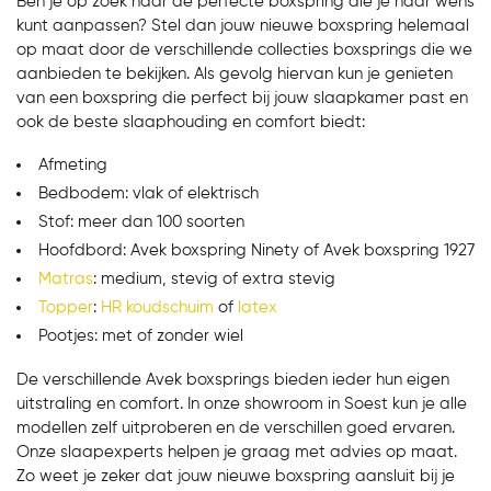
Ben je op zoek naar de perfecte boxspring die je naar wens
kunt aanpassen? Stel dan jouw nieuwe boxspring helemaal
op maat door de verschillende collecties boxsprings die we
aanbieden te bekijken. Als gevolg hiervan kun je genieten
van een boxspring die perfect bij jouw slaapkamer past en
ook de beste slaaphouding en comfort biedt:
Afmeting
Bedbodem: vlak of elektrisch
Stof: meer dan 100 soorten
Hoofdbord: Avek boxspring Ninety of Avek boxspring 1927
Matras
: medium, stevig of extra stevig
Topper
:
HR koudschuim
of
latex
Pootjes: met of zonder wiel
De verschillende Avek boxsprings bieden ieder hun eigen
uitstraling en comfort. In onze showroom in Soest kun je alle
modellen zelf uitproberen en de verschillen goed ervaren.
Onze slaapexperts helpen je graag met advies op maat.
Zo weet je zeker dat jouw nieuwe boxspring aansluit bij je