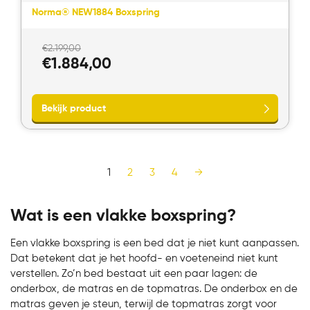
Norma® NEW1884 Boxspring
Oorspronkelijke
€
2.199,00
prijs
Huidige
€
1.884,00
was:
prijs
€2.199,00.
is:
€1.884,00.
Bekijk product
1
2
3
4
→
Wat is een vlakke boxspring?
Een vlakke boxspring is een bed dat je niet kunt aanpassen.
Dat betekent dat je het hoofd- en voeteneind niet kunt
verstellen. Zo’n bed bestaat uit een paar lagen: de
onderbox, de matras en de topmatras. De onderbox en de
matras geven je steun, terwijl de topmatras zorgt voor