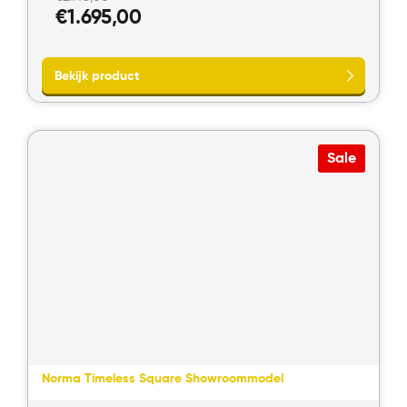
prijs
Huidige
€
1.695,00
was:
prijs
€2.995,00.
is:
€1.695,00.
Sale
Bekijk product
Norma Timeless Square Showroommodel