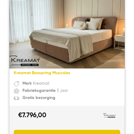
Kreamat Boxspring Muscolos
Bekijk product
Merk
Kreamat
Fabrieksgarantie
5 jaar
Gratis bezorging
€
7.796,00