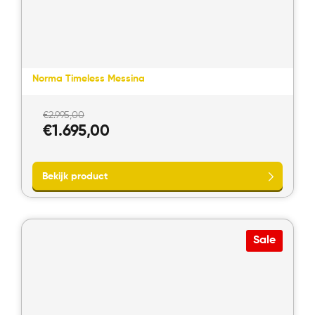
Norma Timeless Messina
Oorspronkelijke
€
2.995,00
prijs
Huidige
€
1.695,00
was:
prijs
€2.995,00.
is:
€1.695,00.
Sale