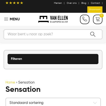
Merken
Over ons
Blog
Contact
Showroom
0
Filteren
Home
›
Sensation
Sensation