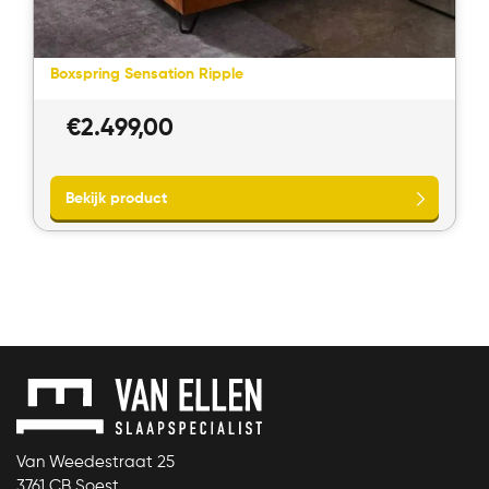
Boxspring Sensation Ripple
€
2.499,00
Bekijk product
Van Weedestraat 25
3761 CB Soest