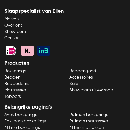
Slaapspecialist van Ellen
Merken
Over ons
Showroom
Contact
Producten
Boxsprings
Beddengoed
Bezoek onze showroom
Direct bellen
Bedden
Accessoires
Bedbodems
Sale
Matrassen
Showroom uitverkoop
Toppers
Belangrijke pagina's
Avek boxsprings
Pullman boxsprings
Eastborn boxsprings
Pullman matrassen
M Line boxsprings
M line matrassen