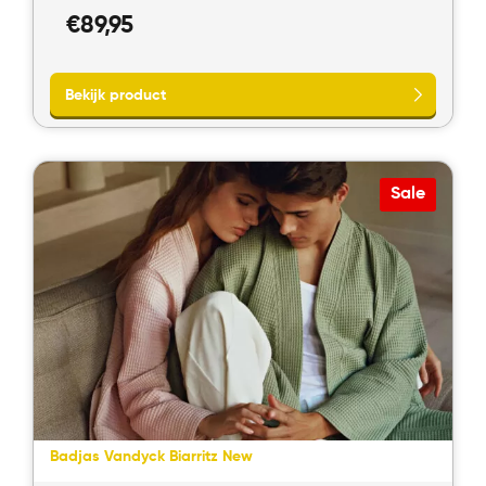
€
89,95
Sale
Bekijk product
Badjas Vandyck Biarritz New