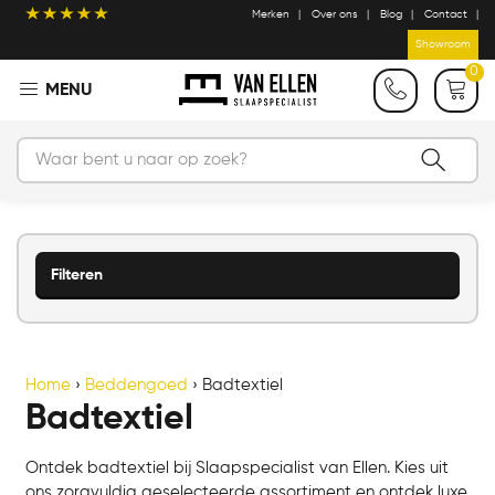
Merken
Over ons
Blog
Contact
Showroom
0
Filteren
Home
›
Beddengoed
›
Badtextiel
Badtextiel
Ontdek badtextiel bij Slaapspecialist van Ellen. Kies uit
ons zorgvuldig geselecteerde assortiment en ontdek luxe