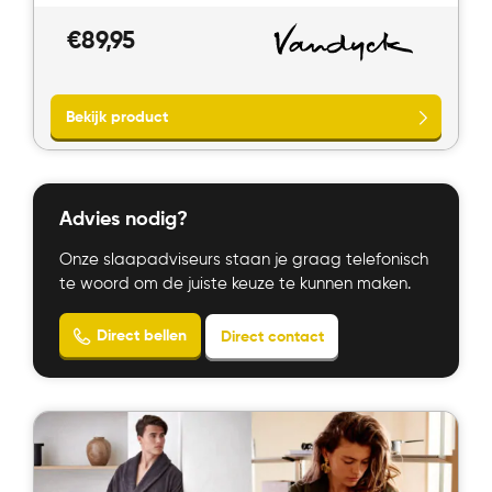
€
89,95
Advies nodig?
Onze slaapadviseurs staan je graag telefonisch
te woord om de juiste keuze te kunnen maken.
Bekijk product