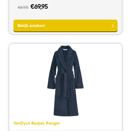
Oorspronkelijke
Huidige
€
69,95
€
89,95
prijs
prijs
was:
is:
€89,95.
€69,95.
Bekijk product
VanDyck Badjas Ranger