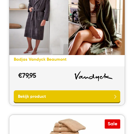
Direct bellen
Direct contact
Badjas Vandyck Beaumont
€
79,95
Sale