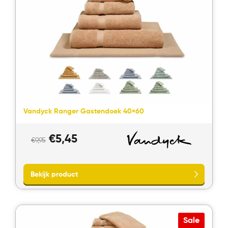
Vandyck Ranger Gastendoek 40×60
Oorspronkelijke
Huidige
€
5,45
Bekijk product
€
9,95
prijs
prijs
was:
is:
€9,95.
€5,45.
Sale