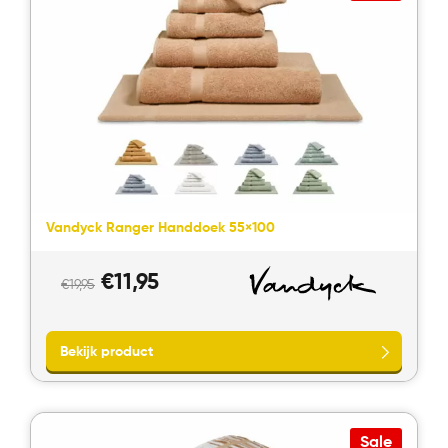
Vandyck Ranger Handdoek 55×100
Oorspronkelijke
Huidige
€
11,95
€
19,95
prijs
prijs
was:
is:
Bekijk product
€19,95.
€11,95.
Sale