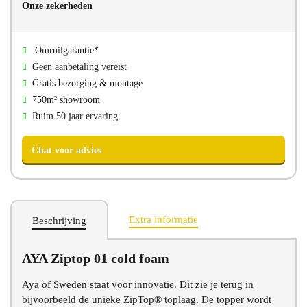
Onze zekerheden
Direct bellen
Direct mailen
Omruilgarantie*
Bezoek onze showroom
Geen aanbetaling vereist
Gratis bezorging & montage
750m² showroom
Ruim 50 jaar ervaring
Extra informatie
Beschrijving
AYA Ziptop 01 cold foam
Chat voor advies
Aya of Sweden staat voor innovatie. Dit zie je terug in
bijvoorbeeld de unieke ZipTop® toplaag. De topper wordt