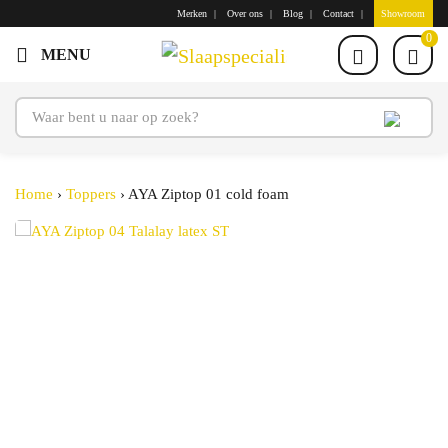
Merken
Over ons
Blog
Contact
Showroom
0
Home
›
Toppers
›
AYA Ziptop 01 cold foam