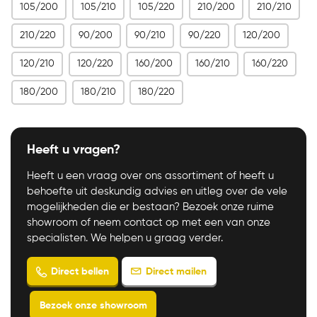
105/200
105/210
105/220
210/200
210/210
210/220
90/200
90/210
90/220
120/200
120/210
120/220
160/200
160/210
160/220
180/200
180/210
180/220
Heeft u vragen?
Heeft u een vraag over ons assortiment of heeft u
behoefte uit deskundig advies en uitleg over de vele
mogelijkheden die er bestaan? Bezoek onze ruime
showroom of neem contact op met een van onze
specialisten. We helpen u graag verder.