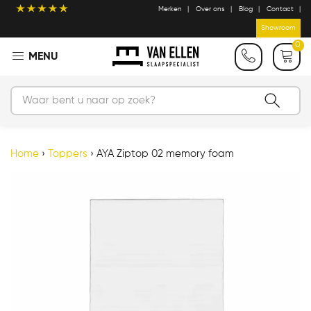
Merken
Over ons
Blog
Contact
Showroom
0
Home
›
Toppers
›
AYA Ziptop 02 memory foam