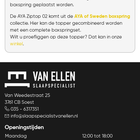
boxspring geplaatst worden.
De AYA Ziptop 02 komt uit de
AYA of Sweden boxspring
collectie. Hier kan de topper gecombineerd worden
met een complete boxspringset.
Wilt u proefliggen op deze topper? Dat kan in onze
winkel
.
Van Weedestraat 25
3761 CB Soest
035 - 6317351
info@slaapspecialistvanellen.nl
Openingstijden
Maandag
12:00 tot 18:00