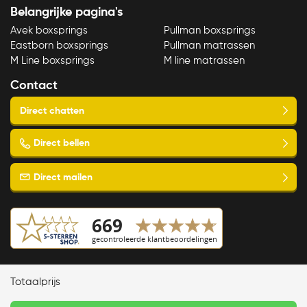
Belangrijke pagina's
Avek boxsprings
Pullman boxsprings
Eastborn boxsprings
Pullman matrassen
M Line boxsprings
M line matrassen
Contact
Copyright © 2023 Slaapspecialist van Ellen
Totaalprijs
Algemene voorwaarden
AYA