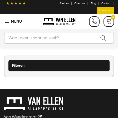
Merken
Over ons
Blog
Contact
Showroom
0
Filteren
Van Weedestraat 25