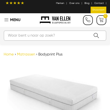
Merken
Over ons
Blog
Contact
Showroom
0
Home
›
Matrassen
›
Bodyprint Plus