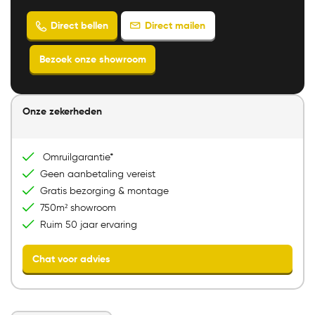
Onze zekerheden
Direct mailen
Direct bellen
Omruilgarantie*
Bezoek onze showroom
Geen aanbetaling vereist
Gratis bezorging & montage
750m² showroom
Ruim 50 jaar ervaring