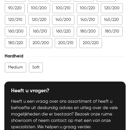
90/220
100/200
100/210
100/220
120/200
120/210
120/220
140/200
140/210
140/220
160/200
160/210
160/220
180/200
180/210
180/220
200/200
200/210
200/220
Hardheid
Medium
Soft
Heeft u vragen?
Heeft u een vraag over ons assortiment of heeft u
behoefte uit deskundig advies en uitleg over de vele
mogelijkheden die er bestaan? Bezoek onze ruime
showroom of neem contact op met een van onze
specialisten. We helpen u graag verder.