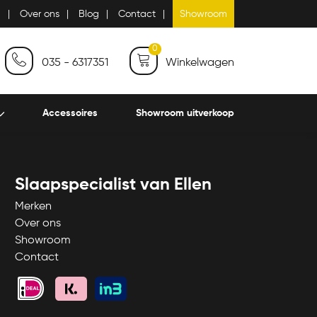
n
Over ons
Blog
Contact
Showroom
0
035 - 6317351
Winkelwagen
Accessoires
Showroom uitverkoop
Slaapspecialist van Ellen
Merken
Over ons
Showroom
Contact