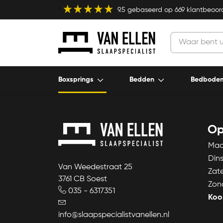
9.5
gebaseerd op
669
klantbeoor
Boxsprings
Bedden
Bedbode
Op
Ma
Din
Van Weedestraat 25
Zat
3761 CB Soest
Zon
035 - 6317351
Koo
info@slaapspecialistvanellen.nl