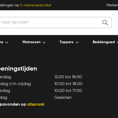
delingen op
5-sterrenspecialist
Merke
ms
Matrassen
Toppers
Beddengoed
eningstijden
andag
12:00 tot 18:00
sdag t/m vrijdag
10:00 tot 18:00
erdag
10:00 tot 17:00
dag
Gesloten
pavonden op
afspraak