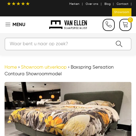
Merken
Over ons
Blog
Contact
Showroom
0
Home
›
Showroom uitverkoop
›
Boxspring Sensation
Contoura Showroommodel