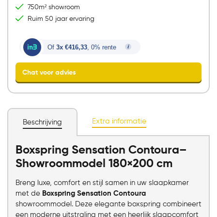
750m² showroom
Ruim 50 jaar ervaring
Of
3x €416,33
, 0% rente
Extra informatie
Beschrijving
Boxspring Sensation Contoura–
Chat voor advies
Showroommodel 180×200 cm
Breng luxe, comfort en stijl samen in uw slaapkamer
met de
Boxspring Sensation Contoura
showroommodel. Deze elegante boxspring combineert
een moderne uitstraling met een heerlijk slaapcomfort