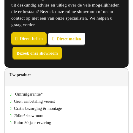
uit deskundig advies en uitleg over de vele mogelijkheden
die er bestaan? Bezoek onze ruime showroom of neem
contact op met een van onze specialisten. We helpen u
graag verder.
Direct bellen
Direct mailen
Uw product
Bezoek onze showroom
Omruilgarantie*
Geen aanbetaling vereist
Gratis bezorging & montage
750m² showroom
Ruim 50 jaar ervaring