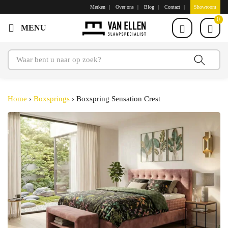
Merken
Over ons
Blog
Contact
Showroom
0
Home
›
Boxsprings
›
Boxspring Sensation Crest