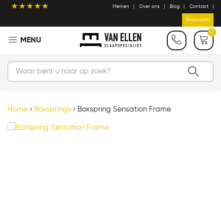
Merken
Over ons
Blog
Contact
Showroom
0
Home
›
Boxsprings
›
Boxspring Sensation Frame