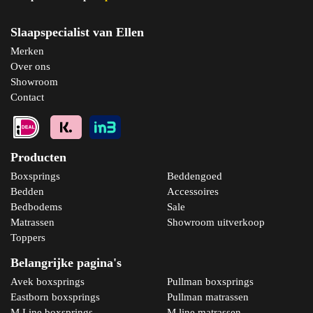
In winkelmand
Slaapspecialist van Ellen
Merken
Over ons
Showroom
Contact
Producten
Boxsprings
Beddengoed
Bedden
Accessoires
Bedbodems
Sale
Matrassen
Showroom uitverkoop
Toppers
Belangrijke pagina's
Avek boxsprings
Pullman boxsprings
Eastborn boxsprings
Pullman matrassen
M Line boxsprings
M line matrassen