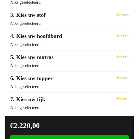
Niks geselecteerd
3
Kies uw stof
Bewerk
Niks geselecteerd
Direct bellen
Direct mailen
4
Kies uw hoofdbord
Bewerk
Niks geselecteerd
Bezoek onze showroom
5
Kies uw matras
Bewerk
Niks geselecteerd
6
Kies uw topper
Bewerk
Niks geselecteerd
7
Kies uw tijk
Bewerk
Niks geselecteerd
€
2.220,00
Boxspring