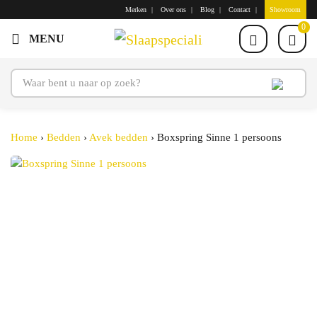
Merken
Over ons
Blog
Contact
Showroom
0
Home
›
Bedden
›
Avek bedden
›
Boxspring Sinne 1 persoons