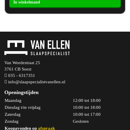
Sinne
1
persoons
aantal
Van Weedestraat 25
3761 CB Soest
035 - 6317351
info@slaapspecialistvanellen.nl
Openingstijden
Maandag
12:00 tot 18:00
Dinsdag t/m vrijdag
10:00 tot 18:00
Zaterdag
10:00 tot 17:00
Zondag
Gesloten
Koopavonden op
afspraak