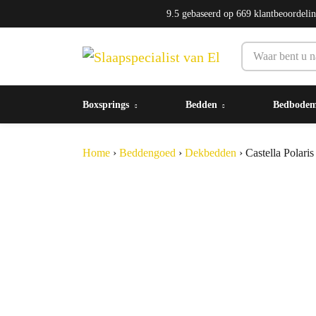
9.5
gebaseerd op
669
klantbeoordeli
Boxsprings
Bedden
Bedbode
Home
›
Beddengoed
›
Dekbedden
›
Castella Polari