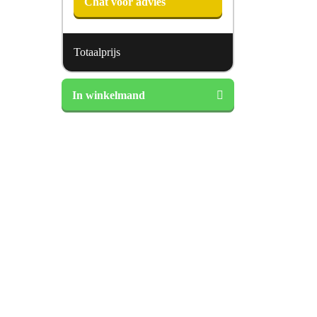
Chat voor advies
Totaalprijs
Castella
In winkelmand
Polaris
4-
Seizoenen
aantal