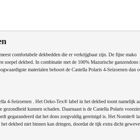
en
 meest comfortabele dekbedden die er verkrijgbaar zijn. De fijne mako
ht en soepel dekbed. In combinatie met de 100% Mazurische ganzendons 
hoogwaardigste materialen behoort de Castella Polaris 4-Seizoenen dan 
ella 4-Seizoenen . Het Oeko-Tex® label in het dekbed toont namelijk a
e de gezondheid kunnen schaden. Daarnaast is de Castella Polaris voorzie
t gegarandeerd dat het dons zorgvuldig gereinigd is. Het Nomite® la
t het dekbed niet binnen kan dringen, doordat de tijk extra dicht gewev