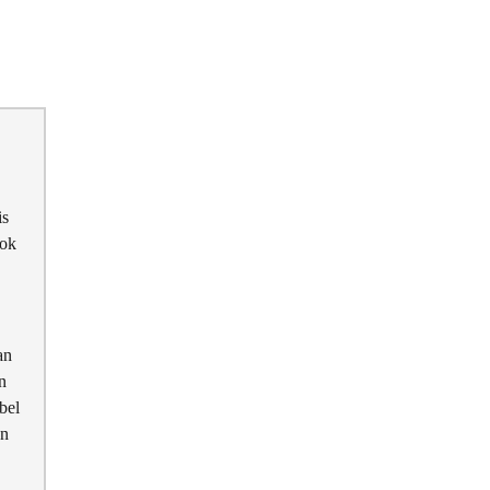
is
ook
an
n
bel
en