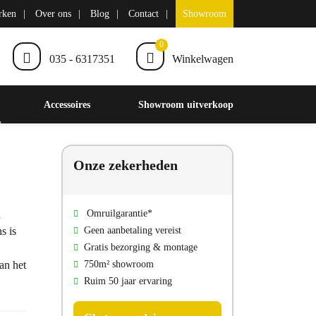
rken
Over ons
Blog
Contact
Showroom
0
035 - 6317351
Winkelwagen
Accessoires
Showroom uitverkoop
Onze zekerheden
n
Omruilgarantie*
s is
Geen aanbetaling vereist
Gratis bezorging & montage
van het
750m² showroom
Ruim 50 jaar ervaring