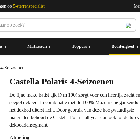
ngen op
5-sterrenspecialist
Me
ms
Matrassen
Toppers
Beddengoed
s 4-Seizoenen
Castella Polaris 4-Seizoenen
De fijne mako batist tijk (Nm 190) zorgt voor een heerlijk zacht e
soepel dekbed. In combinatie met de 100% Mazurische ganzendon
het dekbed uiterst licht. Door gebruik van deze hoogwaardigste
materialen behoort de Castella Polaris all year dan ook tot de top 
dekbeddensegment.
Afmeting