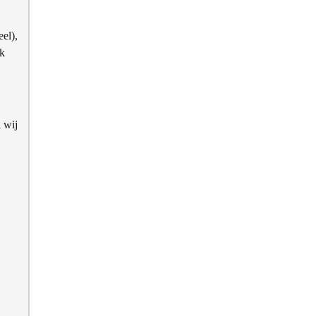
el),
ik
 wij