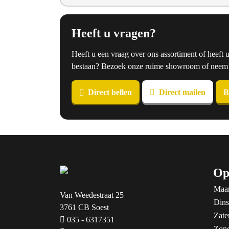
Heeft u vragen?
Heeft u een vraag over ons assortiment of heeft 
bestaan? Bezoek onze ruime showroom of neem co
Direct bellen
Direct mailen
B
Op
Maa
Van Weedestraat 25
Dins
3761 CB Soest
Zate
035 - 6317351
Zon