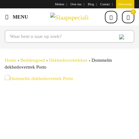
Merken
Over ons
Blog
Contact
Showroom
0
Home
›
Beddengoed
›
Dekbedovertrekken
›
Dommelin
dekbedovertrek Porto