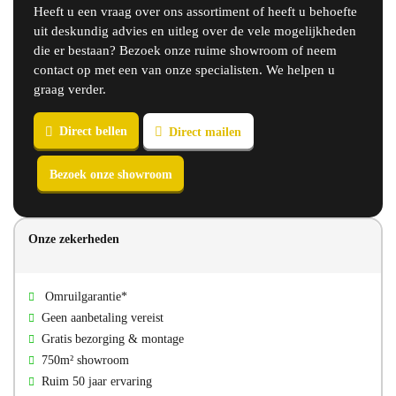
Heeft u een vraag over ons assortiment of heeft u behoefte
uit deskundig advies en uitleg over de vele mogelijkheden
die er bestaan? Bezoek onze ruime showroom of neem
contact op met een van onze specialisten. We helpen u
graag verder.
Direct bellen
Direct mailen
Onze zekerheden
Bezoek onze showroom
Omruilgarantie*
Geen aanbetaling vereist
Gratis bezorging & montage
750m² showroom
Ruim 50 jaar ervaring