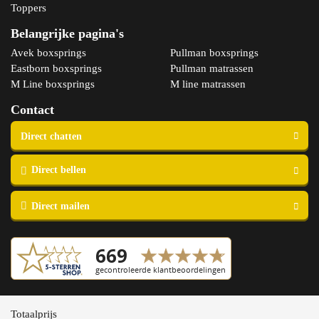
Toppers
Belangrijke pagina's
Avek boxsprings
Pullman boxsprings
Eastborn boxsprings
Pullman matrassen
M Line boxsprings
M line matrassen
Contact
Copyright © 2023 Slaapspecialist van Ellen
Totaalprijs