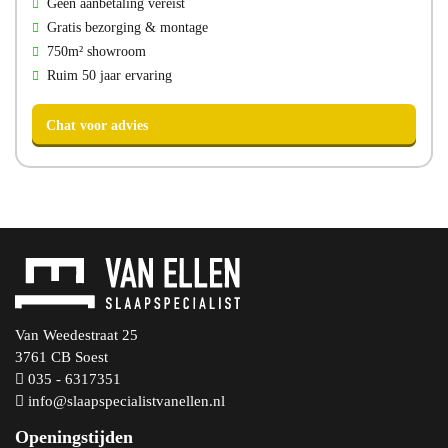
Geen aanbetaling vereist
Gratis bezorging & montage
750m² showroom
Direct bellen
Direct mailen
Ruim 50 jaar ervaring
Bezoek onze showroom
Van Weedestraat 25
3761 CB Soest
035 - 6317351
info@slaapspecialistvanellen.nl
Openingstijden
Chat voor advies