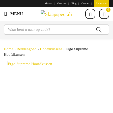
Merken
Over ons
Blog
Contact
Showroom
0
Home
›
Beddengoed
›
Hoofdkussens
›
Ergo Supreme
Hoofdkussen