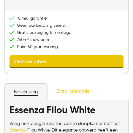
Direct mailen
Direct bellen
Omruilgarantie*
Bezoek onze showroom
Geen aanbetaling vereist
Gratis bezorging & montage
750m² showroom
Ruim 50 jaar ervaring
Extra informatie
Beschrijving
Essenza Filou White
Chat voor advies
Voeg een vleugje luxe toe aan je slaapkamer met het
Essenza
Filou White. Dit elegante ontwerp heeft een