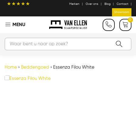
Merken
Over ons
Blog
Contact
Showroom
0
Home
›
Beddengoed
›
Essenza Filou White