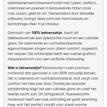
adembenemend bloemenmotief met tulpen, dahlia’s,
anemonen en pioenen in betoverende tinten zoals
roze, paars, geel en wit. Geïnspireerd door klassieke
stillevens, brengt deze print een harmonieuze en
kunstzinnige sfeer in je interieur.
Gemaakt van
100% katoensatijn
, biedt dit
dekbedovertrek een zijdezachte touch en een subtiele
glans. De ademende en vochtabsorberende
eigenschappen zorgen voor ultiem comfort, ongeacht
het seizoen. De achterzijde heeft een subtiel grafisch
stippenpatroon voor een verfijnde afwisseling.
Wat is katoensatijn?
Katoensatijn is een premium
materiaal dat gemaakt is van 100% natuurlijk katoen.
Het is ademend en vochtabsorberend, wat zorgt voor
comfort het hele jaar door. Dankzij de speciale
satijnbinding krijgt het een subtiele glans en voelt het
heerlijk zacht aan. Dit lichtgewicht, fluweelzachte
materiaal heeft een luxe uitstraling en gaat jarenlang
mee, wat het perfect maakt voor zowel warme