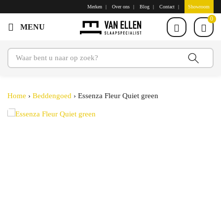
Merken
Over ons
Blog
Contact
Showroom
0
Home
›
Beddengoed
›
Essenza Fleur Quiet green