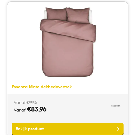
Essenza Minte dekbedovertrek
Vanaf
€
99,95
€
83,96
Vanaf