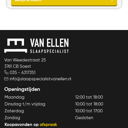
van
voor
€0,00.
€0,00.
Van Weedestraat 25
3761 CB Soest
035 - 6317351
info@slaapspecialistvanellen.nl
Openingstijden
Maandag
12:00 tot 18:00
Dinsdag t/m vrijdag
10:00 tot 18:00
Zaterdag
10:00 tot 17:00
Bekijk product
Zondag
Gesloten
Koopavonden op
afspraak