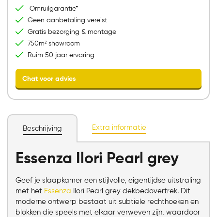
Bezoek onze showroom
Omruilgarantie*
Geen aanbetaling vereist
Gratis bezorging & montage
750m² showroom
Ruim 50 jaar ervaring
Extra informatie
Beschrijving
Essenza Ilori Pearl grey
Chat voor advies
Geef je slaapkamer een stijlvolle, eigentijdse uitstraling
met het
Essenza
Ilori Pearl grey dekbedovertrek. Dit
moderne ontwerp bestaat uit subtiele rechthoeken en
blokken die speels met elkaar verweven zijn, waardoor