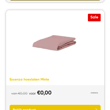
Sale
Essenza hoeslaken Minte
Bekijk product
Oorspronkelijke
Huidige
€
0,00
van
€
0,00
voor
prijs
prijs
was:
is: