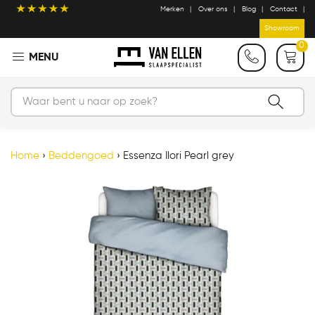
Merken
Over ons
Blog
Contact
Showroom
0
Home
›
Beddengoed
›
Essenza Ilori Pearl grey