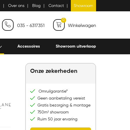
n
Over ons
Blog
Contact
Showroom
0
035 - 6317351
Winkelwagen
Accessoires
Showroom uitverkoop
Onze zekerheden
Omruilgarantie*
Geen aanbetaling vereist
Gratis bezorging & montage
750m² showroom
Ruim 50 jaar ervaring