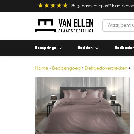
9.5
gebaseerd op
669
klantbeoor
Boxsprings
Bedden
Bedbode
Home
›
Beddengoed
›
Dekbedovertrekken
›
H