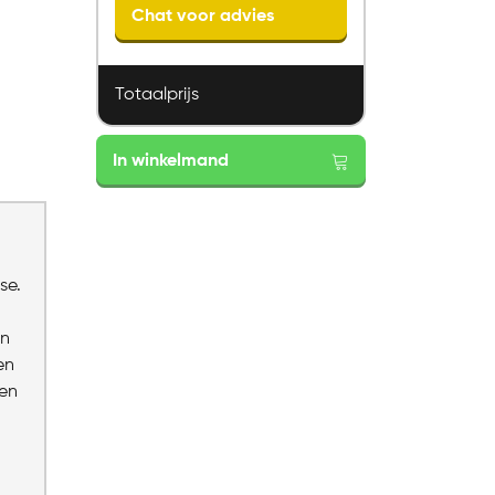
Chat voor advies
Totaalprijs
Heckettlane
In winkelmand
dekbedovertrek
Diamante
Canyon
rose
aantal
se.
en
en
 en