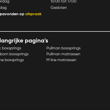
erdag
10:00 tot 17:00
dag
Gesloten
pavonden op
afspraak
langrijke pagina's
k boxsprings
Pullman boxsprings
born boxsprings
Pullman matrassen
ne boxsprings
M line matrassen