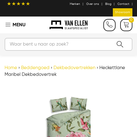
Merken
Over ons
Blog
Contact
Showroom
0
Home
›
Beddengoed
›
Dekbedovertrekken
›
Heckettlane
Maribel Dekbedovertrek