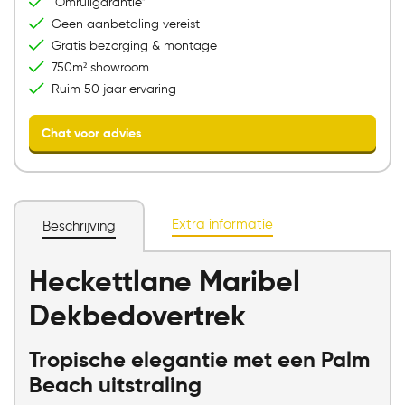
Omruilgarantie*
Geen aanbetaling vereist
Gratis bezorging & montage
750m² showroom
Ruim 50 jaar ervaring
Extra informatie
Beschrijving
Heckettlane Maribel
Chat voor advies
Dekbedovertrek
Tropische elegantie met een Palm
Beach uitstraling