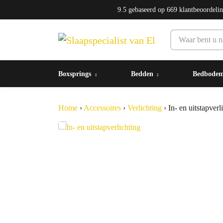
9.5
gebaseerd op
669
klantbeoordeli
Boxsprings
Bedden
Bedbode
Home
›
Accessoires
›
Verlichting
›
In- en uitstapverl