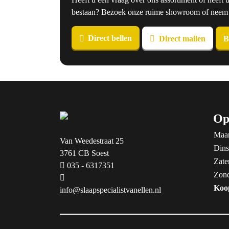
bestaan? Bezoek onze ruime showroom of neem co
Direct bellen
Direct mailen
B
Op
Maa
Van Weedestraat 25
Dins
3761 CB Soest
Zate
035 - 6317351
Zon
Koo
info@slaapspecialistvanellen.nl