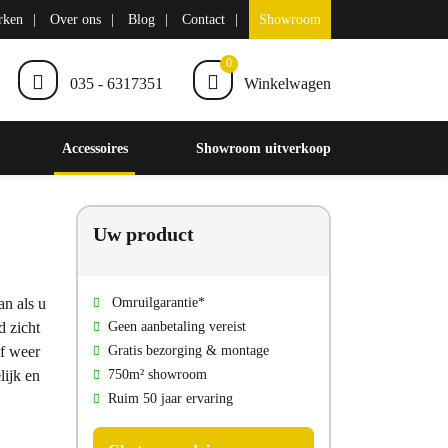
rken
Over ons
Blog
Contact
Showroom
0
035 - 6317351
Winkelwagen
Accessoires
Showroom uitverkoop
Uw product
an als u
Omruilgarantie*
d zicht
Geen aanbetaling vereist
lf weer
Gratis bezorging & montage
lijk en
750m² showroom
Ruim 50 jaar ervaring