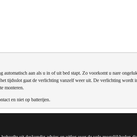
ng automatisch aan als u in of uit bed stapt. Zo voorkomt u nare ongelu
et tijdsslot gaat de verlichting vanzelf weer uit. De verlichting wordt i
 te monteren.
ntact en niet op batterijen.
u behoefte uit deskundig advies en uitleg over de vele mogelijkheden die