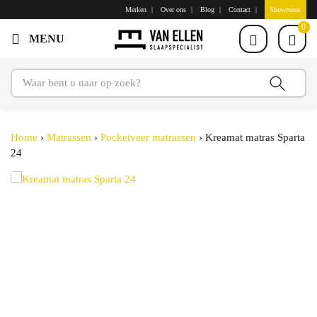
Merken
Over ons
Blog
Contact
Showroom
0
Home
›
Matrassen
›
Pocketveer matrassen
›
Kreamat matras Sparta
24