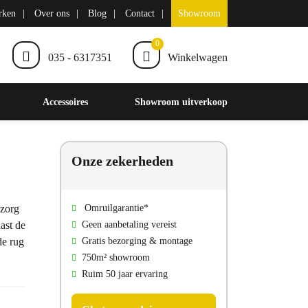
rken
Over ons
Blog
Contact
Showroom
0
035 - 6317351
Winkelwagen
Accessoires
Showroom uitverkoop
Onze zekerheden
 zorg
Omruilgarantie*
ast de
Geen aanbetaling vereist
de rug
Gratis bezorging & montage
750m² showroom
Ruim 50 jaar ervaring