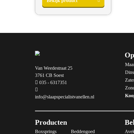
Bekijk product
Op
Maa
Van Weedestraat 25
Dins
3761 CB Soest
Zate
035 - 6317351
Zon
Koo
info@slaapspecialistvanellen.nl
Producten
Be
Boxsprings
Beddengoed
Avek