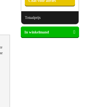
Chat voor advies
Totaalprijs
Lattenbodem
In winkelmand
Medic
hoog-
laag
ze
aantal
ne