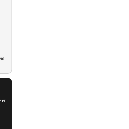
eid
 er