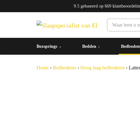
9.5
gebaseerd op
669
klantbeoordeli
Boxsprings
Bedden
Bedbode
Home
›
Bedbodems
›
Hoog laag bedbodems
›
Latte