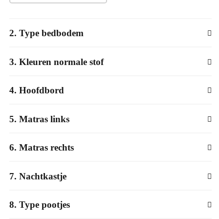
2
Type bedbodem
3
Kleuren normale stof
4
Hoofdbord
5
Matras links
6
Matras rechts
7
Nachtkastje
8
Type pootjes