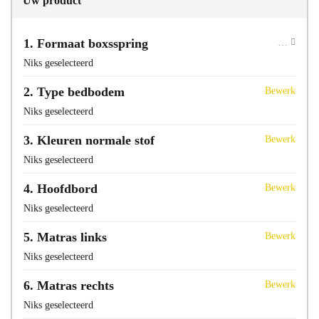
Uw product
1
Formaat boxsspring
Niks geselecteerd
Direct bellen
Direct mailen
2
Type bedbodem
Bewerk
Niks geselecteerd
Bezoek onze showroom
3
Kleuren normale stof
Bewerk
Niks geselecteerd
4
Hoofdbord
Bewerk
Niks geselecteerd
5
Matras links
Bewerk
Niks geselecteerd
6
Matras rechts
Bewerk
Niks geselecteerd