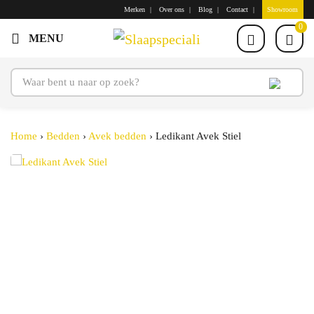
Merken
Over ons
Blog
Contact
Showroom
0
Home
›
Bedden
›
Avek bedden
›
Ledikant Avek Stiel