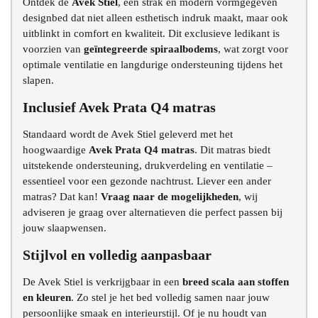
Ontdek de
Avek Stiel
, een strak en modern vormgegeven
designbed dat niet alleen esthetisch indruk maakt, maar ook
uitblinkt in comfort en kwaliteit. Dit exclusieve ledikant is
voorzien van
geïntegreerde spiraalbodems
, wat zorgt voor
optimale ventilatie en langdurige ondersteuning tijdens het
In winkelmand
slapen.
Inclusief Avek Prata Q4 matras
Standaard wordt de Avek Stiel geleverd met het
hoogwaardige
Avek Prata Q4 matras
. Dit matras biedt
uitstekende ondersteuning, drukverdeling en ventilatie –
essentieel voor een gezonde nachtrust. Liever een ander
matras? Dat kan!
Vraag naar de mogelijkheden
, wij
adviseren je graag over alternatieven die perfect passen bij
jouw slaapwensen.
Stijlvol en volledig aanpasbaar
De Avek Stiel is verkrijgbaar in een
breed scala aan stoffen
en kleuren
. Zo stel je het bed volledig samen naar jouw
persoonlijke smaak en interieurstijl. Of je nu houdt van