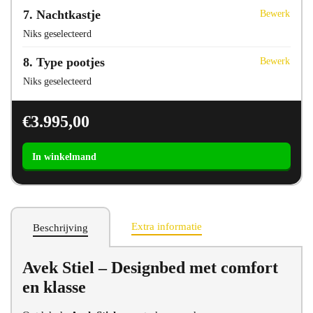
7
Nachtkastje
Bewerk
Niks geselecteerd
8
Type pootjes
Bewerk
Niks geselecteerd
€
3.995,00
Ledikant
Avek
Stiel
aantal
Extra informatie
Beschrijving
Avek Stiel – Designbed met comfort
en klasse