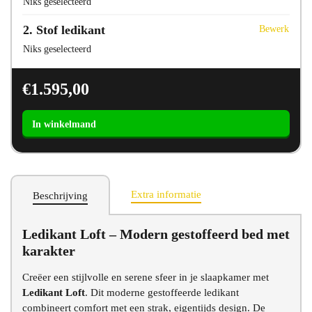
Niks geselecteerd
Bezoek onze showroom
2
Stof ledikant
Bewerk
Niks geselecteerd
€
1.595,00
Ledikant
Loft
aantal
Extra informatie
Beschrijving
Ledikant Loft – Modern gestoffeerd bed met
karakter
In winkelmand
Creëer een stijlvolle en serene sfeer in je slaapkamer met
Ledikant Loft
. Dit moderne gestoffeerde ledikant
combineert comfort met een strak, eigentijds design. De