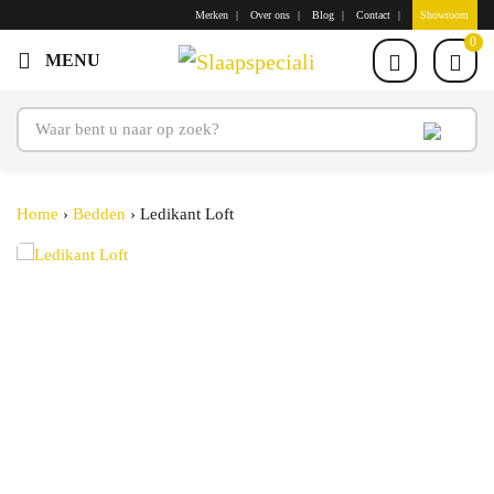
Merken
Over ons
Blog
Contact
Showroom
0
Home
›
Bedden
›
Ledikant Loft