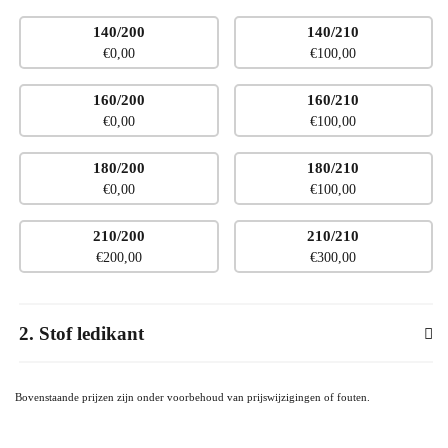
Stel hieronder uw product samen
140/200
140/210
No
€
0,00
€
100,00
Afmeting
ledikant
160/200
160/210
€
0,00
€
100,00
180/200
180/210
€
0,00
€
100,00
210/200
210/210
€
200,00
€
300,00
2
Stof ledikant
Bovenstaande prijzen zijn onder voorbehoud van prijswijzigingen of fouten.