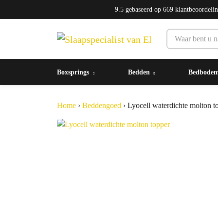
9.5
gebaseerd op
669
klantbeoordeli
Boxsprings
Bedden
Bedbode
Home
›
Beddengoed
›
Lyocell waterdichte molton t