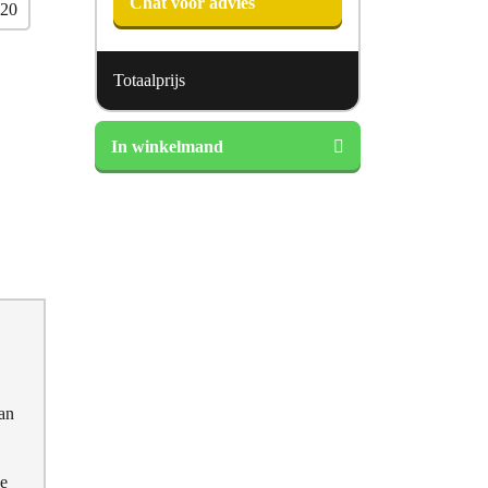
Chat voor advies
220
Totaalprijs
Lyocell
In winkelmand
waterdichte
molton
topper
aantal
kan
ve