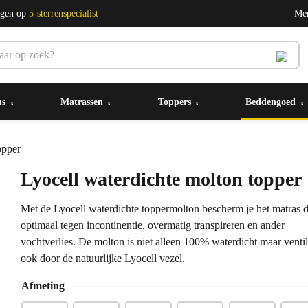
ngen op
5-sterrenspecialist
Me
ms
Matrassen
Toppers
Beddengoed
opper
Lyocell waterdichte molton topper
Met de Lyocell waterdichte toppermolton bescherm je het matras 
optimaal tegen incontinentie, overmatig transpireren en ander
vochtverlies. De molton is niet alleen 100% waterdicht maar ventil
ook door de natuurlijke Lyocell vezel.
Afmeting