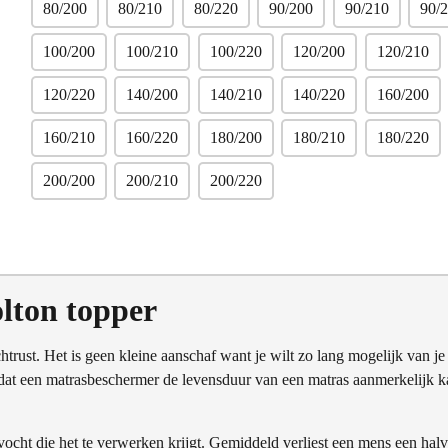
80/200
80/210
80/220
90/200
90/210
90/
100/200
100/210
100/220
120/200
120/210
120/220
140/200
140/210
140/220
160/200
160/210
160/220
180/200
180/210
180/220
200/200
200/210
200/220
lton topper
trust. Het is geen kleine aanschaf want je wilt zo lang mogelijk van je
t dat een matrasbeschermer de levensduur van een matras aanmerkelijk 
ocht die het te verwerken krijgt. Gemiddeld verliest een mens een hal