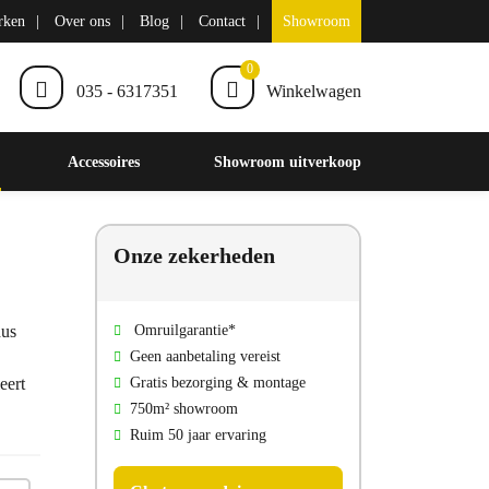
rken
Over ons
Blog
Contact
Showroom
0
035 - 6317351
Winkelwagen
Accessoires
Showroom uitverkoop
Onze zekerheden
dus
Omruilgarantie*
Geen aanbetaling vereist
eert
Gratis bezorging & montage
750m² showroom
Ruim 50 jaar ervaring