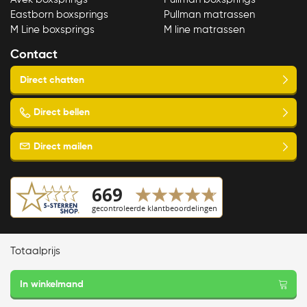
Eastborn boxsprings
Pullman matrassen
M Line boxsprings
M line matrassen
Contact
Copyright © 2023 Slaapspecialist van Ellen
Totaalprijs
Algemene voorwaarden
M
Privacy- en cookieverklaring
line
Garantie en retourneren
Cool