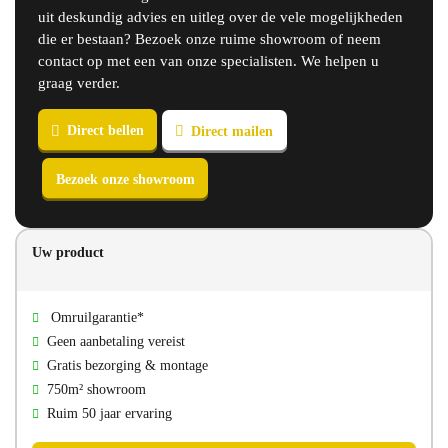
uit deskundig advies en uitleg over de vele mogelijkheden
die er bestaan? Bezoek onze ruime showroom of neem
contact op met een van onze specialisten. We helpen u
graag verder.
Direct bellen
Direct mailen
Uw product
Bezoek onze showroom
Omruilgarantie*
Geen aanbetaling vereist
Gratis bezorging & montage
750m² showroom
Ruim 50 jaar ervaring