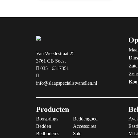
Op
Maa
Van Weedestraat 25
Dins
3761 CB Soest
Zate
035 - 6317351
Zon
Koo
info@slaapspecialistvanellen.nl
Producten
Be
Boxsprings
Beddengoed
Avek
Bedden
Accessoires
East
Bedbodems
Sale
M Li