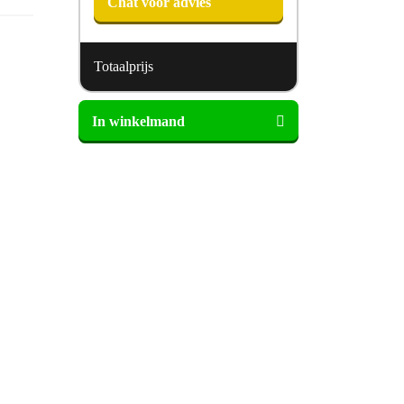
Chat voor advies
Totaalprijs
Micromodal
In winkelmand
kussensloop
aantal