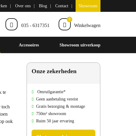
rken
Over ons
Blog
Contact
Showroom
0
035 - 6317351
Winkelwagen
Accessoires
Showroom uitverkoop
Onze zekerheden
k te
Omruilgarantie*
Geen aanbetaling vereist
r toch
Gratis bezorging & montage
toen
750m² showroom
oop ook
Ruim 50 jaar ervaring