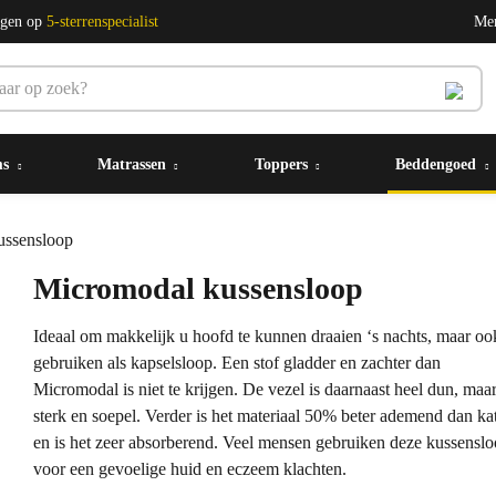
ngen op
5-sterrenspecialist
Me
ms
Matrassen
Toppers
Beddengoed
ussensloop
Micromodal kussensloop
Ideaal om makkelijk u hoofd te kunnen draaien ‘s nachts, maar oo
gebruiken als kapselsloop. Een stof gladder en zachter dan
Micromodal is niet te krijgen. De vezel is daarnaast heel dun, maa
sterk en soepel. Verder is het materiaal 50% beter ademend dan ka
en is het zeer absorberend. Veel mensen gebruiken deze kussensl
voor een gevoelige huid en eczeem klachten.