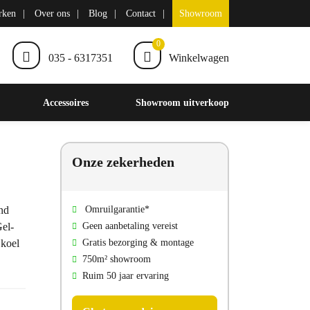
rken
Over ons
Blog
Contact
Showroom
0
035 - 6317351
Winkelwagen
Accessoires
Showroom uitverkoop
Onze zekerheden
nd
Omruilgarantie*
Gel-
Geen aanbetaling vereist
 koel
Gratis bezorging & montage
750m² showroom
Ruim 50 jaar ervaring