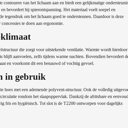
e contouren van het lichaam aan en biedt een gelijkmatige ondersteuni
n bevordert hij spierontspanning. Het materiaal voelt soepel en
ende tegendruk om het lichaam goed te ondersteunen. Daardoor is deze
r concessies te doen aan ergonomie.
pklimaat
lstructuur die zorgt voor uitstekende ventilatie. Warmte wordt hierdoor
is blijft aanvoelen, zelfs tijdens warme nachten. Bovendien bevordert d
maat en voorkomt dit een benauwd of vochtig gevoel.
h in gebruik
kte hoes met een ademende polyvent-structuur. Ook de volledig uitgevo
circulatie rondom het slaapoppervlak. Dankzij de afritsbare en eenvou
rig fris en hygiënisch. Tot slot is de T2200 ontworpen voor dagelijks