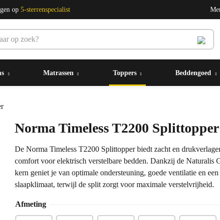
ngen op
5-sterrenspecialist
Me
ms
Matrassen
Toppers
Beddengoed
er
Norma Timeless T2200 Splittopper
De Norma Timeless T2200 Splittopper biedt zacht en drukverlage
comfort voor elektrisch verstelbare bedden. Dankzij de Naturalis 
kern geniet je van optimale ondersteuning, goede ventilatie en een
slaapklimaat, terwijl de split zorgt voor maximale verstelvrijheid.
Afmeting