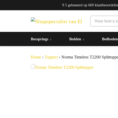
9.5
gebaseerd op
669
klantbeoordeli
Boxsprings
Bedden
Bedbode
Home
›
Toppers
›
Norma Timeless T2200 Splittopp