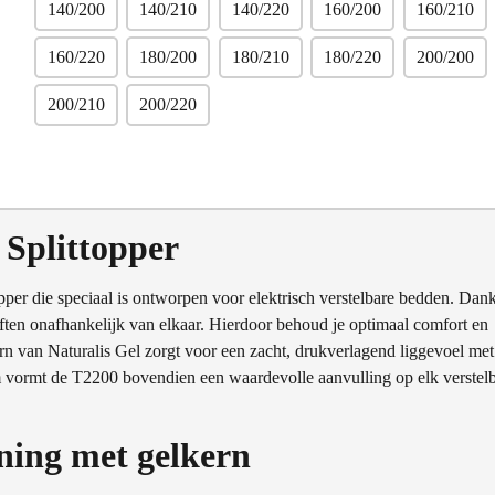
140/200
140/210
140/220
160/200
160/210
160/220
180/200
180/210
180/220
200/200
200/210
200/220
Splittopper
opper die speciaal is ontworpen voor elektrisch verstelbare bedden. Dank
elften onafhankelijk van elkaar. Hierdoor behoud je optimaal comfort en
n van Naturalis Gel zorgt voor een zacht, drukverlagend liggevoel met
cm vormt de T2200 bovendien een waardevolle aanvulling op elk verstel
ning met gelkern