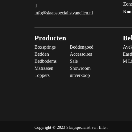
Zon
Koo
info@slaapspecialistvanellen.nl
Producten
Be
Boxsprings
Beddengoed
Avek
Bedden
Accessoires
East
Bedbodems
Sale
M Li
Matrassen
Showroom
Toppers
uitverkoop
Copyright © 2023 Slaapspecialist van Ellen