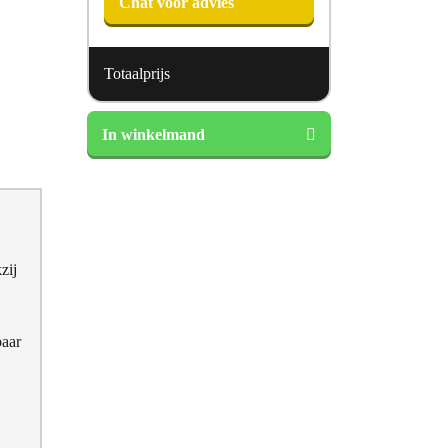
Chat voor advies
Totaalprijs
Norma
In winkelmand
Timeless
T2200
Splittopper
aantal
zij
baar