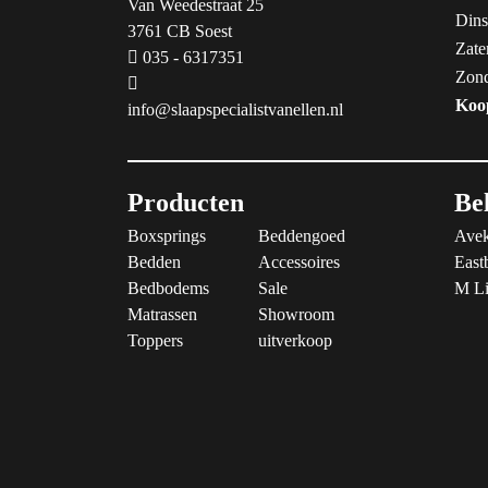
Van Weedestraat 25
Dins
3761 CB Soest
Zate
035 - 6317351
Zon
Koo
info@slaapspecialistvanellen.nl
Producten
Be
Boxsprings
Beddengoed
Avek
Bedden
Accessoires
East
Bedbodems
Sale
M Li
Matrassen
Showroom
Toppers
uitverkoop