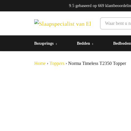
9.5
gebaseerd op
669
klantbeoordeli
Boxsprings
Bedden
Bedbode
Home
›
Toppers
›
Norma Timeless T2350 Topper