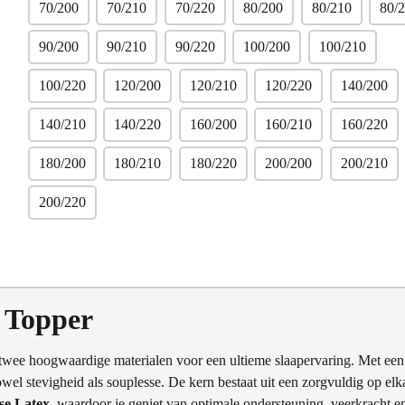
70/200
70/210
70/220
80/200
80/210
80/
90/200
90/210
90/220
100/200
100/210
100/220
120/200
120/210
120/220
140/200
140/210
140/220
160/200
160/210
160/220
180/200
180/210
180/220
200/200
200/210
200/220
 Topper
twee hoogwaardige materialen voor een ultieme slaapervaring. Met een
wel stevigheid als souplesse. De kern bestaat uit een zorgvuldig op elk
se Latex
, waardoor je geniet van optimale ondersteuning, veerkracht e