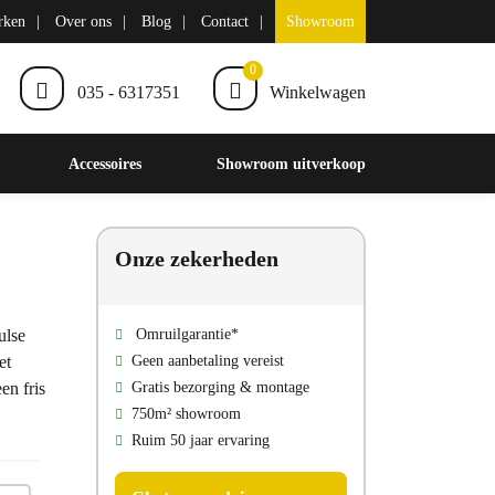
rken
Over ons
Blog
Contact
Showroom
0
035 - 6317351
Winkelwagen
Accessoires
Showroom uitverkoop
Onze zekerheden
ulse
Omruilgarantie*
et
Geen aanbetaling vereist
en fris
Gratis bezorging & montage
750m² showroom
Ruim 50 jaar ervaring