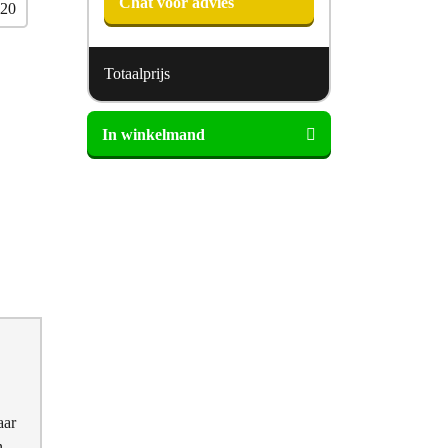
Chat voor advies
220
Totaalprijs
Norma
In winkelmand
Timeless
T2350
Topper
aantal
aar
n