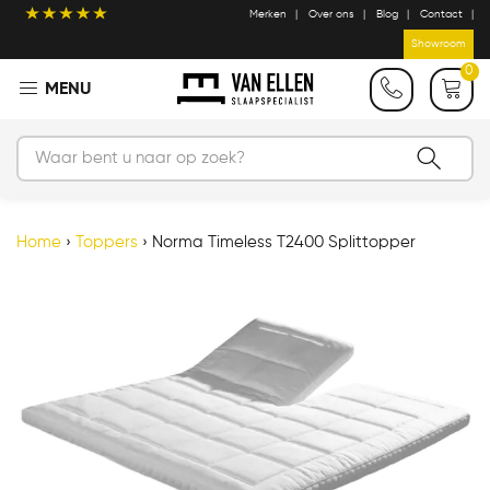
Merken
Over ons
Blog
Contact
Showroom
0
Home
›
Toppers
›
Norma Timeless T2400 Splittopper