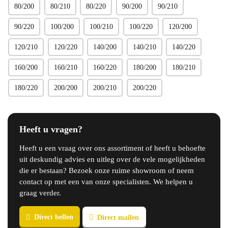
80/200
80/210
80/220
90/200
90/210
90/220
100/200
100/210
100/220
120/200
120/210
120/220
140/200
140/210
140/220
160/200
160/210
160/220
180/200
180/210
180/220
200/200
200/210
200/220
Heeft u vragen?
Heeft u een vraag over ons assortiment of heeft u behoefte
uit deskundig advies en uitleg over de vele mogelijkheden
die er bestaan? Bezoek onze ruime showroom of neem
contact op met een van onze specialisten. We helpen u
graag verder.