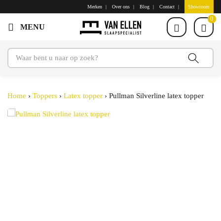
Merken
Over ons
Blog
Contact
Showroom
0
Home
›
Toppers
›
Latex topper
›
Pullman Silverline latex topper