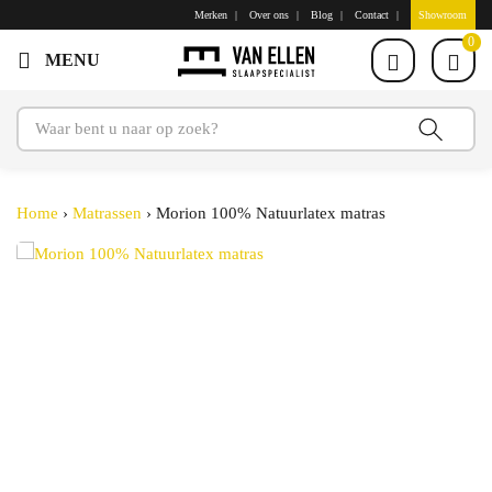
Merken
Over ons
Blog
Contact
Showroom
0
Home
›
Matrassen
›
Morion 100% Natuurlatex matras