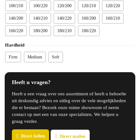
100/210
100/220
120/200
120/210
120/220
140/200
140/210
140/220
160/200
160/210
160/220
180/200
180/210
180/220
Hardheid
Firm
Medium
Soft
Heeft u vragen?
Heeft u een vraag over ons assortiment of heeft u behoefte
uit deskundig advies en uitleg over de vele mogelijkheden
die er bestaan? Bezoek onze ruime showroom of neem
contact op met een van onze specialisten. We helpen u
graag verder.