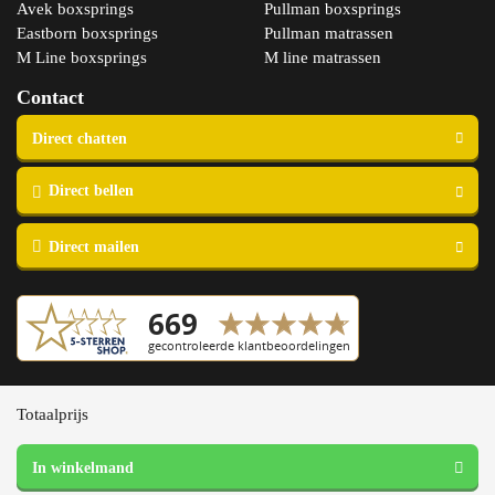
Avek boxsprings
Pullman boxsprings
Eastborn boxsprings
Pullman matrassen
M Line boxsprings
M line matrassen
Contact
Copyright © 2023 Slaapspecialist van Ellen
Totaalprijs
Algemene voorwaarden
Sensation
Privacy- en cookieverklaring
1000
Garantie en retourneren