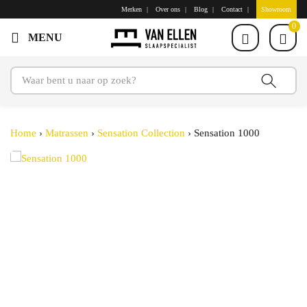
Merken
Over ons
Blog
Contact
Showroom
0
Home
›
Matrassen
›
Sensation Collection
›
Sensation 1000