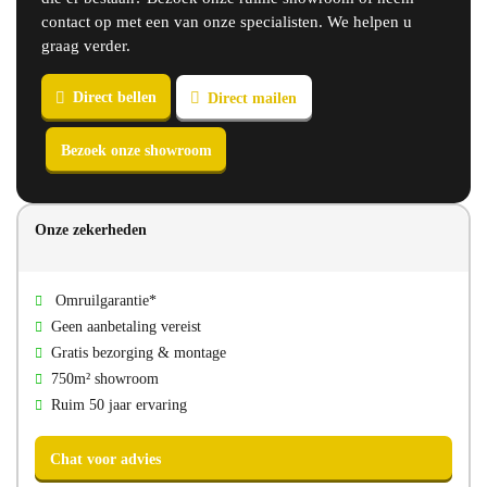
contact op met een van onze specialisten. We helpen u
graag verder.
Onze zekerheden
Direct bellen
Direct mailen
Omruilgarantie*
Geen aanbetaling vereist
Bezoek onze showroom
Gratis bezorging & montage
750m² showroom
Ruim 50 jaar ervaring