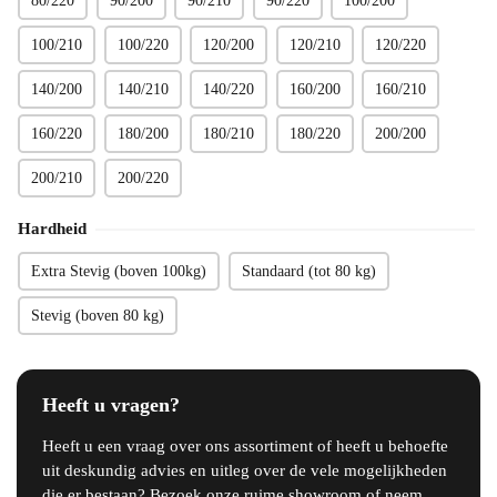
80/220
90/200
90/210
90/220
100/200
100/210
100/220
120/200
120/210
120/220
140/200
140/210
140/220
160/200
160/210
160/220
180/200
180/210
180/220
200/200
200/210
200/220
Hardheid
Extra Stevig (boven 100kg)
Standaard (tot 80 kg)
Stevig (boven 80 kg)
Heeft u vragen?
Heeft u een vraag over ons assortiment of heeft u behoefte
uit deskundig advies en uitleg over de vele mogelijkheden
die er bestaan? Bezoek onze ruime showroom of neem