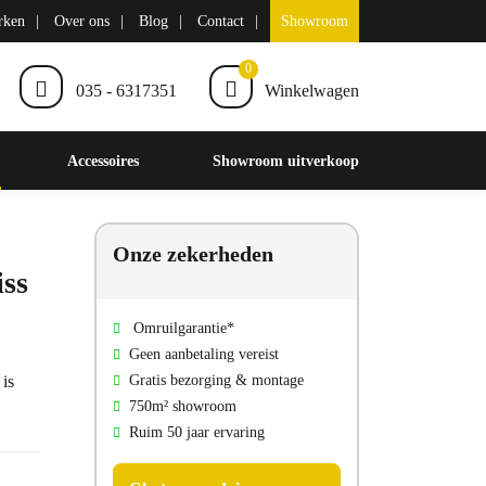
rken
Over ons
Blog
Contact
Showroom
0
035 - 6317351
Winkelwagen
Accessoires
Showroom uitverkoop
Onze zekerheden
iss
Omruilgarantie*
Geen aanbetaling vereist
is
Gratis bezorging & montage
750m² showroom
Ruim 50 jaar ervaring