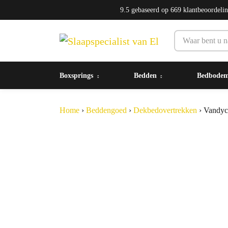
9.5
gebaseerd op
669
klantbeoordeli
Boxsprings
Bedden
Bedbode
Home
›
Beddengoed
›
Dekbedovertrekken
›
Vandyck