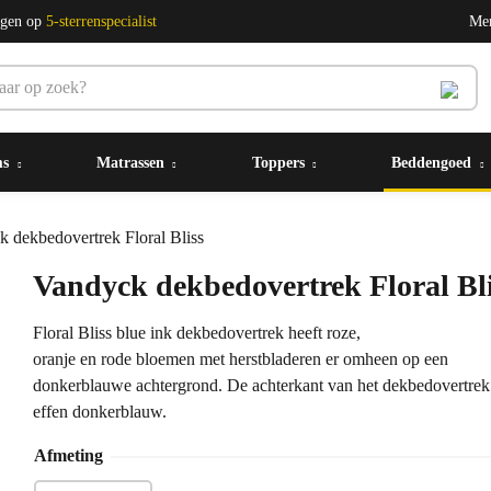
ngen op
5-sterrenspecialist
Me
ms
Matrassen
Toppers
Beddengoed
 dekbedovertrek Floral Bliss
Vandyck dekbedovertrek Floral Bl
Floral Bliss blue ink dekbedovertrek heeft roze,
oranje en rode bloemen met herstbladeren er omheen op een
donkerblauwe achtergrond. De achterkant van het dekbedovertrek 
effen donkerblauw.
Afmeting