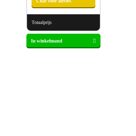
Chat voor advies
Totaalprijs
Vandyck
In winkelmand
dekbedovertrek
Floral
Bliss
aantal