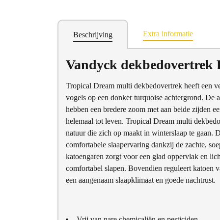
Extra informatie
Beschrijving
Vandyck dekbedovertrek F
Tropical Dream multi dekbedovertrek heeft een v
vogels op een donker turquoise achtergrond. De a
hebben een bredere zoom met aan beide zijden een
helemaal tot leven. Tropical Dream multi dekbedo
natuur die zich op maakt in winterslaap te gaan.
comfortabele slaapervaring dankzij de zachte, so
katoengaren zorgt voor een glad oppervlak en licht
comfortabel slapen. Bovendien reguleert katoen va
een aangenaam slaapklimaat en goede nachtrust.
Vrij van nare chemicaliën en pesticiden