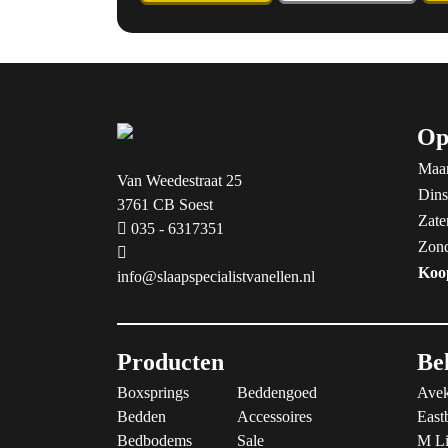
Op
Maa
Van Weedestraat 25
Dins
3761 CB Soest
Zate
035 - 6317351
Zon
Koo
info@slaapspecialistvanellen.nl
Producten
Be
Boxsprings
Beddengoed
Avek
Bedden
Accessoires
East
Bedbodems
Sale
M Li