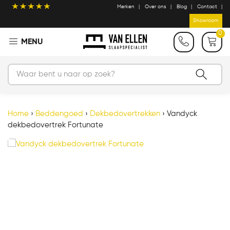
Merken
Over ons
Blog
Contact
Showroom
0
Home
›
Beddengoed
›
Dekbedovertrekken
›
Vandyck
dekbedovertrek Fortunate