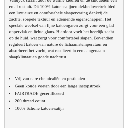
Vandyck straalt door de warme kleuren en de sillouetten een
en al rust uit. Dit 100% katoensatijnen dekbedovertrek biedt
een luxueuze en comfortabele slaapervaring dankzij de
zachte, soepele textuur en ademende eigenschappen. Het
speciale weefsel van fijne katoengaren zorgt voor een glad
oppervlak en lichte glans. Hierdoor voelt het heerlijk zacht
op de huid, wat zorgt voor comfortabel slapen. Bovendien
reguleert katoen van nature de lichaamstemperatuur en
absorbeert het vocht, wat resulteert in een aangenaam
slaapklimaat en goede nachtrust.
Vrij van nare chemicaliën en pesticiden
Geen koude voeten door een lange instopstrook
FAIRTRADE-gecertificeerd
200 thread count
100% Schone katoen-satijn