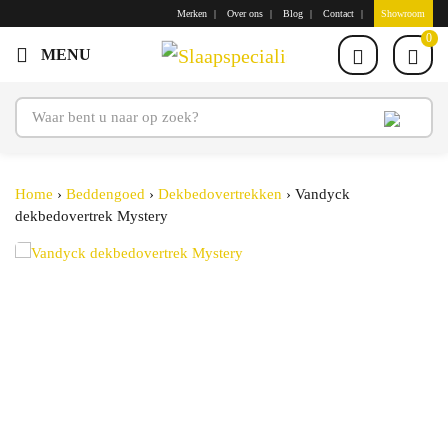
Merken
Over ons
Blog
Contact
Showroom
0
Home
›
Beddengoed
›
Dekbedovertrekken
›
Vandyck
dekbedovertrek Mystery