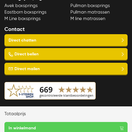
Avek boxsprings
Pullman boxsprings
Eastborn boxsprings
Pullman matrassen
M Line boxsprings
M line matrassen
Contact
Copyright © 2023 Slaapspecialist van Ellen
Totaalprijs
Algemene voorwaarden
Vandyck
Privacy- en cookieverklaring
dekbedovertrek