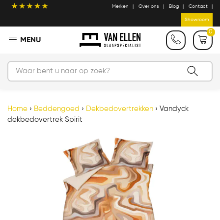
Merken
Over ons
Blog
Contact
Showroom
0
Home
›
Beddengoed
›
Dekbedovertrekken
›
Vandyck
dekbedovertrek Spirit