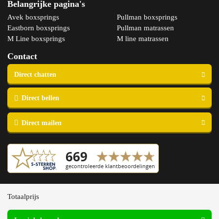
Belangrijke pagina's
Avek boxsprings
Pullman boxsprings
Eastborn boxsprings
Pullman matrassen
M Line boxsprings
M line matrassen
Contact
Copyright © 2023 Slaapspecialist van Ellen
Totaalprijs
Algemene voorwaarden
Vandyck
Privacy- en cookieverklaring