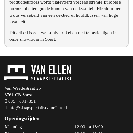
productieproces wordt uitgevoerd volgens strenge Europese
normen die ten goede komen van de kwaliteit. Hierdoor bent
u dus verzekerd van een dekbed of hoofdkussen van hoge
kwaliteit.
Dit artikel is een web-only artikel en niet te bezichtigen in
onze showroom in Soest.
Van Weedestraat 25
3761 CB Soest
035 - 6317351
info@slaapspecialistvanellen.nl
Openingstijden
Maandag
12:00 tot 18:00