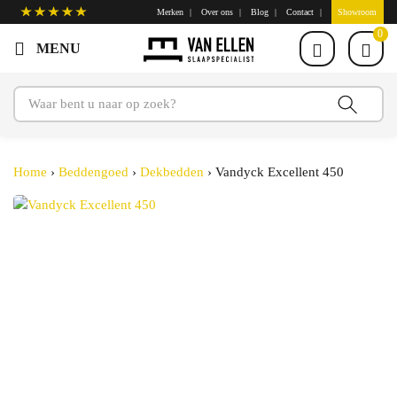
Merken
Over ons
Blog
Contact
Showroom
0
Home
›
Beddengoed
›
Dekbedden
›
Vandyck Excellent 450