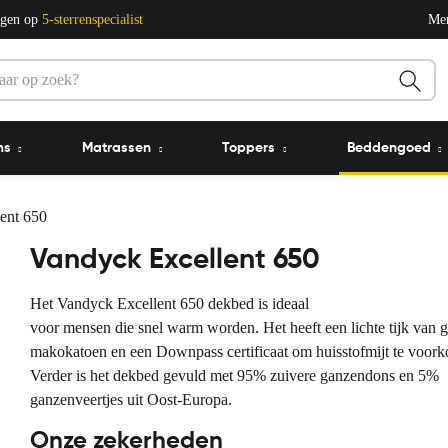
ngen op
5-sterrenspecialist
Me
ms
Matrassen
Toppers
Beddengoed
ent 650
Vandyck Excellent 650
Het Vandyck Excellent 650 dekbed is ideaal
voor mensen die snel warm worden. Het heeft een lichte tijk van
makokatoen en een Downpass certificaat om huisstofmijt te voor
Verder is het dekbed gevuld met 95% zuivere ganzendons en 5%
ganzenveertjes uit Oost-Europa.
Onze zekerheden