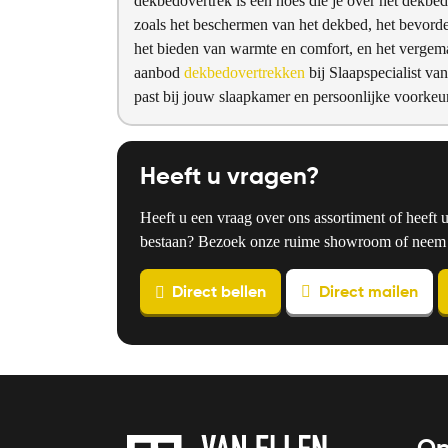
dekbedovertrek is een hoes die je over het dekbed 
zoals het beschermen van het dekbed, het bevorde
het bieden van warmte en comfort, en het vergem
aanbod
dekbedovertrekken
bij Slaapspecialist van
past bij jouw slaapkamer en persoonlijke voorkeu
Heeft u vragen?
Heeft u een vraag over ons assortiment of heeft 
bestaan? Bezoek onze ruime showroom of neem co
Direct bellen
Direct mailen