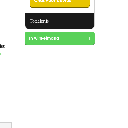
Chat voor advies
Totaalprijs
Vandyck
In winkelmand
Excellent
650
ist
aantal
n