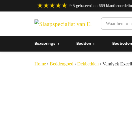
9.5
gebaseerd op
669
klantbeoordeli
Boxsprings
Bedden
Bedbode
Home
›
Beddengoed
›
Dekbedden
›
Vandyck Excell