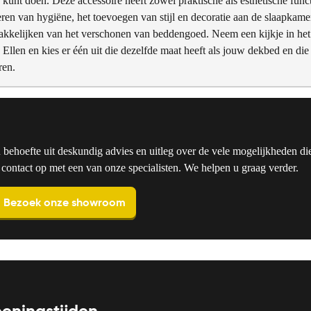
kunt doen. Deze accessoire heeft zowel praktische als esthetische funct
ren van hygiëne, het toevoegen van stijl en decoratie aan de slaapkame
akkelijken van het verschonen van beddengoed. Neem een kijkje in het
 Ellen en kies er één uit die dezelfde maat heeft als jouw dekbed en die
ren.
u behoefte uit deskundig advies en uitleg over de vele mogelijkheden die
ntact op met een van onze specialisten. We helpen u graag verder.
Bezoek onze showroom