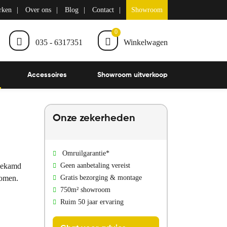
rken
Over ons
Blog
Contact
Showroom
0
035 - 6317351
Winkelwagen
Accessoires
Showroom uitverkoop
Onze zekerheden
Omruilgarantie*
 gekamd
Geen aanbetaling vereist
komen.
Gratis bezorging & montage
750m² showroom
Ruim 50 jaar ervaring