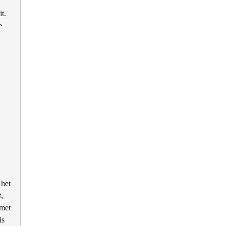
t.
e
 het
,
 met
is