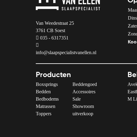
Op
Maa
Dins
Van Weedestraat 25
Zate
3761 CB Soest
Zon
035 - 6317351
Koo
info@slaapspecialistvanellen.nl
Producten
Be
Boxsprings
Beddengoed
Avek
Bedden
Accessoires
East
Bedbodems
Sale
M Li
Matrassen
Showroom
Toppers
uitverkoop