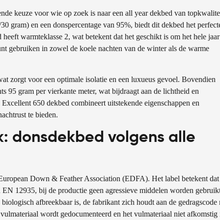
nde keuze voor wie op zoek is naar een all year dekbed van topkwalitei
0 gram) en een donspercentage van 95%, biedt dit dekbed het perfect
heeft warmteklasse 2, wat betekent dat het geschikt is om het hele jaar
unt gebruiken in zowel de koele nachten van de winter als de warme
at zorgt voor een optimale isolatie en een luxueus gevoel. Bovendien
ts 95 gram per vierkante meter, wat bijdraagt aan de lichtheid en
 Excellent 650 dekbed combineert uitstekende eigenschappen en
achtrust te bieden.
: donsdekbed volgens alle
uropean Down & Feather Association (EDFA). Het label betekent dat
n EN 12935, bij de productie geen agressieve middelen worden gebruikt
 biologisch afbreekbaar is, de fabrikant zich houdt aan de gedragscode
 vulmateriaal wordt gedocumenteerd en het vulmateriaal niet afkomstig 