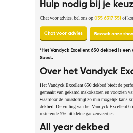
Hulp nodig bij je keu
Chat voor advies, bel ons op
of ko
035 6317 351
Chat voor advies
Bezoek onze sh
*Het Vandyck Excellent 650 dekbed is een 
Soest.
Over het Vandyck Exc
Het Vandyck Excellent 650 dekbed biedt de perfect
gemaakt van gekamd makokatoen en voorzien van ee
waardoor de huisstofmijt zo min mogelijk kans kri
dekbed. De vulling van het Vandyck Excellent 6
resterende 5% uit kleine ganzenveertjes.
All year dekbed