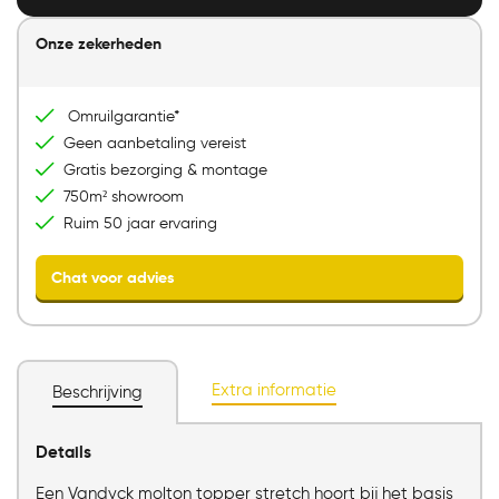
Onze zekerheden
Direct mailen
Direct bellen
Omruilgarantie*
Bezoek onze showroom
Geen aanbetaling vereist
Gratis bezorging & montage
750m² showroom
Ruim 50 jaar ervaring
Extra informatie
Beschrijving
Details
Chat voor advies
Een Vandyck molton topper stretch hoort bij het basis