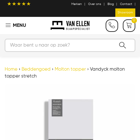
Merken
Over ons
Blog
Contact
Showroom
0
Home
›
Beddengoed
›
Molton topper
›
Vandyck molton
topper stretch