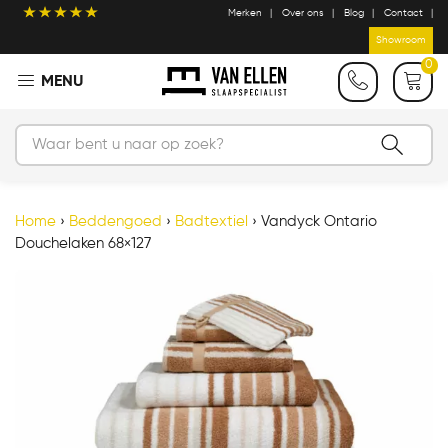
Merken
Over ons
Blog
Contact
Showroom
0
Home
›
Beddengoed
›
Badtextiel
›
Vandyck Ontario
Douchelaken 68×127