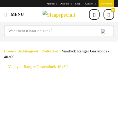
Merken
Over ons
Blog
Contact
Showroom
0
Home
›
Beddengoed
›
Badtextiel
›
Vandyck Ranger Gastendoek
40×60