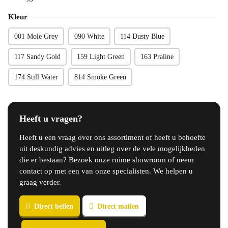
Kleur
001 Mole Grey
090 White
114 Dusty Blue
117 Sandy Gold
159 Light Green
163 Praline
174 Still Water
814 Smoke Green
Heeft u vragen?
Heeft u een vraag over ons assortiment of heeft u behoefte
uit deskundig advies en uitleg over de vele mogelijkheden
die er bestaan? Bezoek onze ruime showroom of neem
contact op met een van onze specialisten. We helpen u
graag verder.