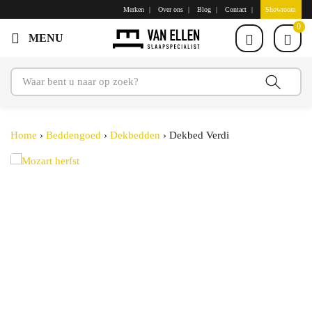
Merken
Over ons
Blog
Contact
Showroom
0
Home
›
Beddengoed
›
Dekbedden
›
Dekbed Verdi