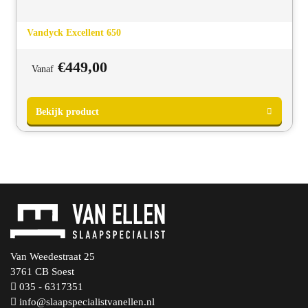
Bekijk product
Vandyck Excellent 650
€
449,00
Vanaf
Van Weedestraat 25
3761 CB Soest
035 - 6317351
info@slaapspecialistvanellen.nl