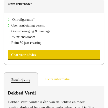
Onze zekerheden
Direct bellen
Direct mailen
Omruilgarantie*
Bezoek onze showroom
Geen aanbetaling vereist
Gratis bezorging & montage
750m² showroom
Ruim 50 jaar ervaring
Extra informatie
Beschrijving
Dekbed Verdi
Chat voor advies
Dekbed Verdi winter is één van de lichtste en meest
comfortabele dekbedden die er verkrijgbaar zijn. De fijne